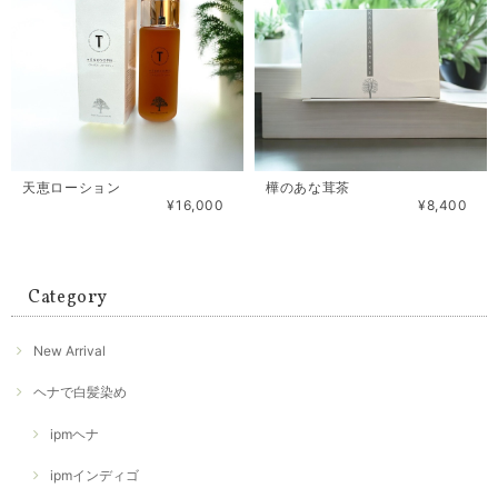
天恵ローション
樺のあな茸茶
¥16,000
¥8,400
Category
New Arrival
ヘナで白髪染め
ipmヘナ
ipmインディゴ