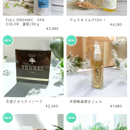
FULL ORGANIC SPA
アムラオイル/110ｍｌ
COLOR 蓼藍/30ｇ
¥4,180
¥2,695
天恵クオリティソープ
木曽檜歯磨きジェル
¥2,340
¥1,980