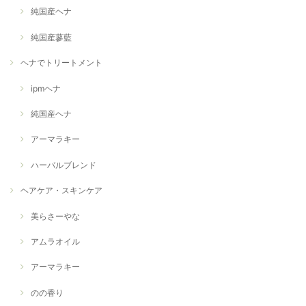
純国産ヘナ
純国産蓼藍
ヘナでトリートメント
ipmヘナ
純国産ヘナ
アーマラキー
ハーバルブレンド
ヘアケア・スキンケア
美らさーやな
アムラオイル
アーマラキー
のの香り