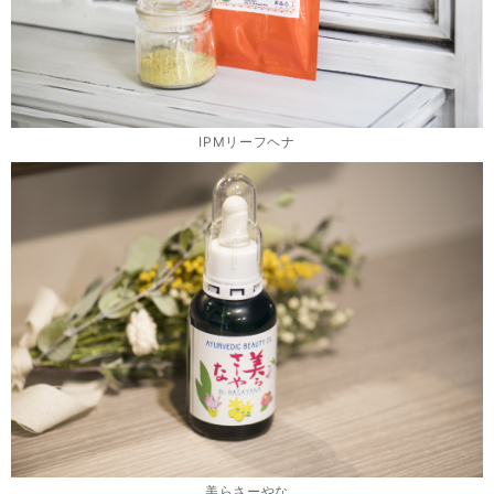
IPMリーフヘナ
美らさーやな